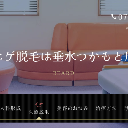
07
ヒゲ脱毛は
垂水つかもと
BEARD
人科形成
美容のお悩み
治療方法
医療脱毛