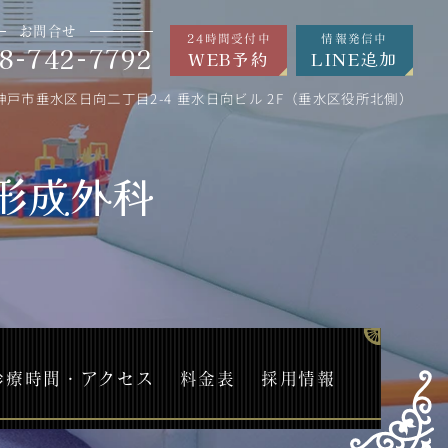
お問合せ
24時間受付中
情報発信中
8-742-7792
WEB予約
LINE追加
神戸市垂水区日向二丁目2-4 垂水日向ビル 2F（垂水区役所北側）
形成外科
診療時間・アクセス
料金表
採用情報