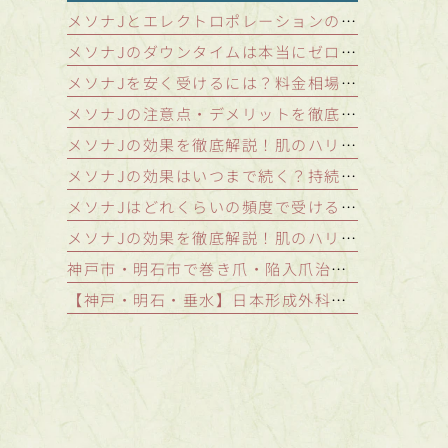
メソナJとエレクトロポレーションの違いは何？浸透力が格段に高い「メソポレーション法」を解説
メソナJのダウンタイムは本当にゼロ？施術後の肌状態と注意点を徹底解説
メソナJを安く受けるには？料金相場とコスパの良いクリニックの選び方
メソナJの注意点・デメリットを徹底解説｜施術を受けられないケースと稀なリスク
メソナJの効果を徹底解説！肌のハリ・シミ・肝斑を改善する秘密の仕組み
メソナJの効果はいつまで続く？持続期間を延ばし美肌をキープする秘訣
メソナJはどれくらいの頻度で受けるべき？効果を持続させる理想の継続期間
メソナJの効果を徹底解説！肌のハリ・シミ・肝斑を改善する秘密の仕組み｜神戸・明石のつかもと形成外科
神戸市・明石市で巻き爪・陥入爪治療をお探しの方へ｜口コミが気になるあなたへ
【神戸・明石・垂水】日本形成外科学会認定専門医が解説！シミ取りレーザー治療の種類とあなたに最適な治療法とは