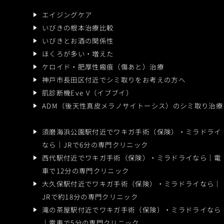
エイジングケア
いびきの根本治療比較
いびきとお酒の関係性
ほくろが多い・増えた
ケロイド・肥厚性瘢痕
（傷あと）治療
神戸市長田区付近で
シミ取りをお考えの方へ
肌診断機Eve V（イブブイ）
ADM（後天性真皮メラノサイトーシス）のシミ取り治療
須磨海浜公園駅付近でワキガ手術（保険）・ミラドライ
なら｜JRで6分の専門クリニック
西代駅付近でワキガ手術（保険）・ミラドライなら｜電
車で12分の専門クリニック
大久保駅付近でワキガ手術（保険）・ミラドライなら｜
JRで約18分の専門クリニック
滝の茶屋駅付近でワキガ手術（保険）・ミラドライなら
｜電車で5分の専門クリニック