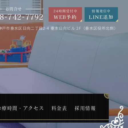
お問合せ
24時間受付中
情報発信中
8-742-7792
WEB予約
LINE追加
神戸市垂水区日向二丁目2-4 垂水日向ビル 2F（垂水区役所北側）
診療時間・アクセス
料金表
採用情報