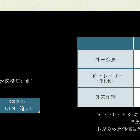
外来診察
手術・レーザー
垂水区役所北側）
≪予約制≫
外来診察
情報発信中
LINE追加
※13:30～16:3
※
小児の救急外傷は