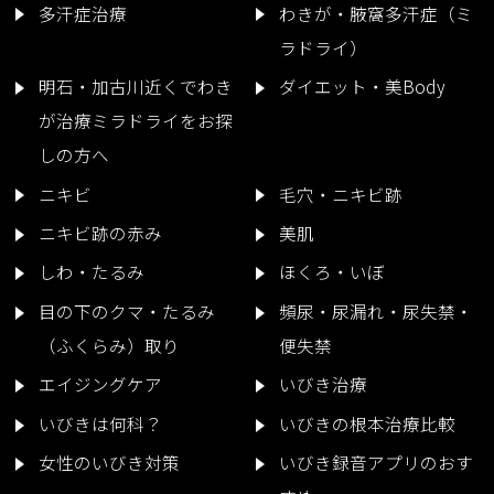
多汗症治療
わきが・腋窩多汗症（ミ
ラドライ）
明石・加古川近くでわき
ダイエット・美Body
が治療ミラドライをお探
しの方へ
ニキビ
毛穴・ニキビ跡
ニキビ跡の赤み
美肌
しわ・たるみ
ほくろ・いぼ
目の下のクマ・たるみ
頻尿・尿漏れ・尿失禁・
（ふくらみ）取り
便失禁
エイジングケア
いびき治療
いびきは何科？
いびきの根本治療比較
女性のいびき対策
いびき録音アプリのおす