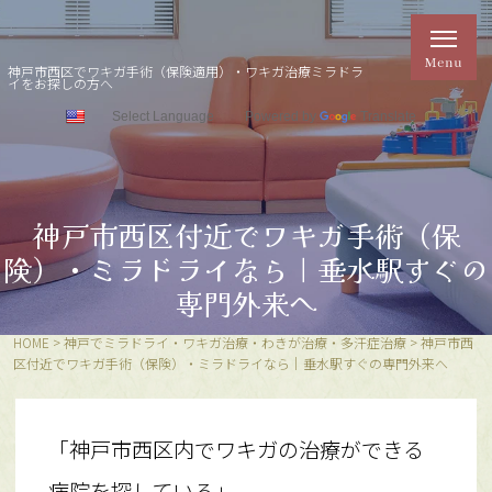
神戸市西区でワキガ手術（保険適用）・ワキガ治療ミラドラ
イをお探しの方へ
Powered by
Translate
神戸市西区付近でワキガ手術（保
険）・ミラドライなら｜垂水駅すぐの
専門外来へ
HOME
>
神戸でミラドライ・ワキガ治療・わきが治療・多汗症治療
>
神戸市西
区付近でワキガ手術（保険）・ミラドライなら｜垂水駅すぐの専門外来へ
「神戸市西区内でワキガの治療ができる
病院を探している」