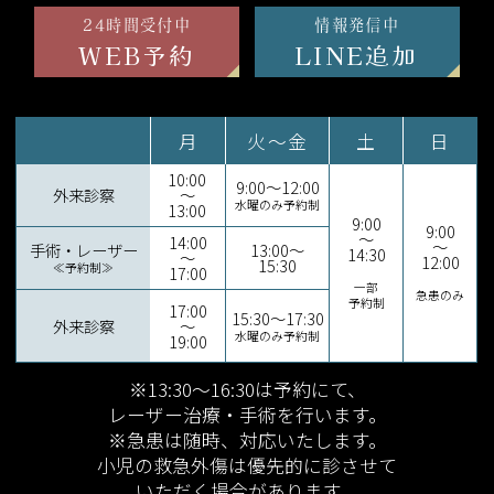
24時間受付中
情報発信中
WEB予約
LINE追加
月
火～金
土
日
10:00
9:00～12:00
外来診察
～
水曜のみ予約制
13:00
9:00
9:00
～
14:00
～
手術・レーザー
13:00～
14:30
～
12:00
15:30
≪予約制≫
17:00
一部
急患のみ
予約制
17:00
15:30～17:30
外来診察
～
水曜のみ予約制
19:00
※13:30～16:30は予約にて、
レーザー治療・手術を行います。
※急患は随時、対応いたします。
小児の救急外傷は優先的に診させて
いただく場合があります。