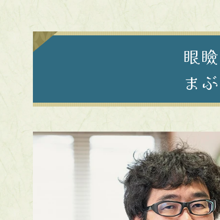
眼瞼
まぶ