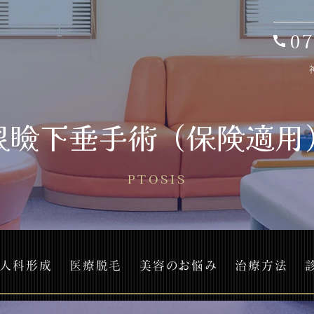
07
眼瞼下垂手術（保険適用
PTOSIS
人科形成
医療脱毛
美容のお悩み
治療方法