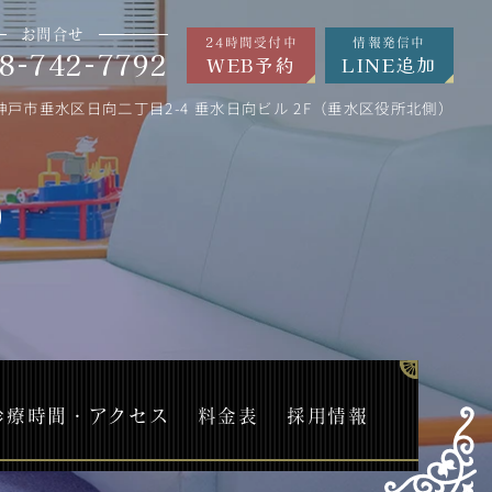
お問合せ
24時間受付中
情報発信中
8-742-7792
WEB予約
LINE追加
神戸市垂水区日向二丁目2-4 垂水日向ビル 2F（垂水区役所北側）
）
診療時間・アクセス
料金表
採用情報