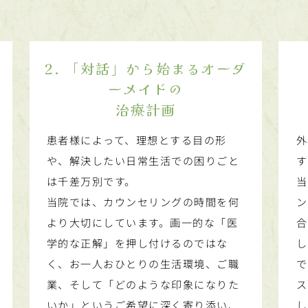
2. 「対話」から始まるオーダ
ーメイドの
治療計画
患者様によって、理想とする目の形
外
や、解決したい日常生活での困りごと
す
は千差万別です。
当
当院では、カウンセリングの時間を何
ン
より大切にしています。画一的な「医
合
学的な正解」を押し付けるのではな
し
く、お一人おひとりの生活環境、ご職
で
業、そして「どのような印象になりた
ス
いか」というご希望に深く寄り添い、
し