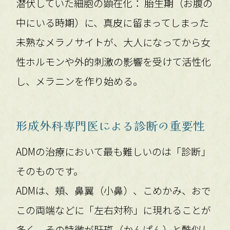
潜伏していた細胞の顕在化： 胎生期（お腹の
中にいる時期）に、真皮に留まってしまった
未熟なメラノサイトが、大人になってから女
性ホルモンや外的刺激の影響を受けて活性化
し、メラニンを作り始める。
形成外科専門医による診断の重要性
ADMの治療において最も難しいのは「診断」
そのものです。
ADMは、頬、鼻翼（小鼻）、こめかみ、おで
この両端などに「左右対称」に現れることが
多く、その特徴が肝斑（かんぱん）と酷似し