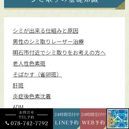
シミが出来る仕組みと原因
男性のシミ取りレーザー治療
明石市付近でシミ取りをお考えの方へ
老人性色素斑
そばかす（雀卵斑）
肝斑
炎症後色素沈着
ADM
脂漏性角化症
ピコレーザー