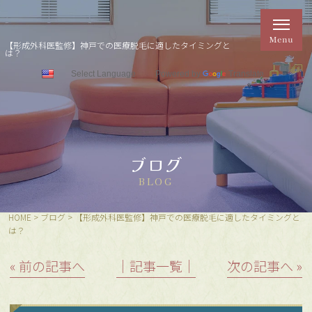
【形成外科医監修】神戸での医療脱毛に適したタイミングと
は？
Powered by
Translate
ブログ
BLOG
HOME
>
ブログ
>
【形成外科医監修】神戸での医療脱毛に適したタイミングと
は？
« 前の記事へ
│記事一覧│
次の記事へ »