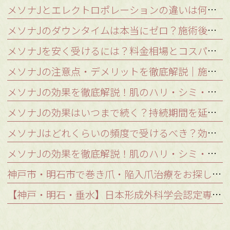
メソナJとエレクトロポレーションの違いは何？浸透力が格段に高い「メソポレーション法」を解説
メソナJのダウンタイムは本当にゼロ？施術後の肌状態と注意点を徹底解説
メソナJを安く受けるには？料金相場とコスパの良いクリニックの選び方
メソナJの注意点・デメリットを徹底解説｜施術を受けられないケースと稀なリスク
メソナJの効果を徹底解説！肌のハリ・シミ・肝斑を改善する秘密の仕組み
メソナJの効果はいつまで続く？持続期間を延ばし美肌をキープする秘訣
メソナJはどれくらいの頻度で受けるべき？効果を持続させる理想の継続期間
メソナJの効果を徹底解説！肌のハリ・シミ・肝斑を改善する秘密の仕組み｜神戸・明石のつかもと形成外科
神戸市・明石市で巻き爪・陥入爪治療をお探しの方へ｜口コミが気になるあなたへ
【神戸・明石・垂水】日本形成外科学会認定専門医が解説！シミ取りレーザー治療の種類とあなたに最適な治療法とは