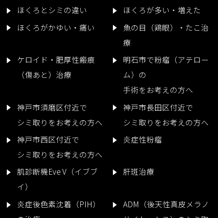
ほくろとシミの違い
ほくろが多い・増えた
ほくろがかゆい・痛い
魚の目（鶏眼）・たこ治
療
ケロイド・肥厚性瘢痕
明石市で粉瘤（アテロー
（傷あと）治療
ム）の
手術をお考えの方へ
神戸市須磨区付近で
神戸市長田区付近で
シミ取りをお考えの方へ
シミ取りをお考えの方へ
神戸市西区付近で
炎症性粉瘤
シミ取りをお考えの方へ
肌診断機Eve V（イブブ
肝斑治療
イ）
炎症後色素沈着（PIH）
ADM（後天性真皮メラノ