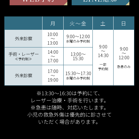
月
火～金
土
日
10:00
9:00～12:00
外来診察
～
水曜のみ予約制
13:00
9:00
9:00
～
14:00
～
手術・レーザー
13:00～
14:30
～
12:00
15:30
≪予約制≫
17:00
一部
急患のみ
予約制
17:00
15:30～17:30
外来診察
～
水曜のみ予約制
19:00
※13:30～16:30は予約にて、
レーザー治療・手術を行います。
※急患は随時、対応いたします。
小児の救急外傷は優先的に診させて
いただく場合があります。