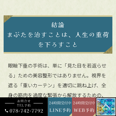
結論
まぶたを治すことは、人生の重荷
を下ろすこと
眼瞼下垂の手術は、単に「見た目を若返らせ
る」ための美容整形ではありません。視界を
遮る「重いカーテン」を適切に跳ね上げ、全
身の筋肉を過度な緊張から解放するための、
極めて有効な「機能再建手術」です。
神戸・明石のつかもと形成外科・創傷クリニ