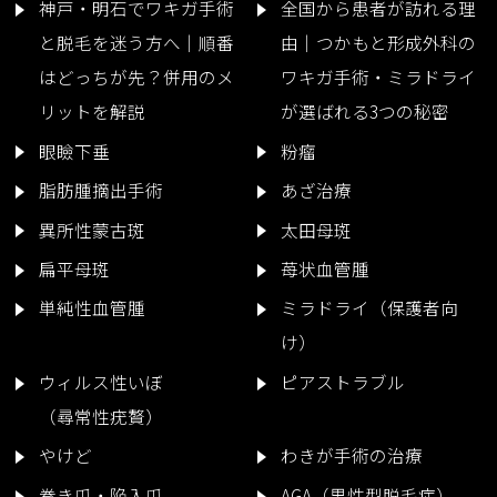
神戸・明石でワキガ手術
全国から患者が訪れる理
と脱毛を迷う方へ｜順番
由｜つかもと形成外科の
はどっちが先？併用のメ
ワキガ手術・ミラドライ
リットを解説
が選ばれる3つの秘密
眼瞼下垂
粉瘤
脂肪腫摘出手術
あざ治療
異所性蒙古斑
太田母斑
扁平母斑
苺状血管腫
単純性血管腫
ミラドライ（保護者向
け）
ウィルス性いぼ
ピアストラブル
（尋常性疣贅）
やけど
わきが手術の治療
巻き爪・陥入爪
AGA（男性型脱毛症）