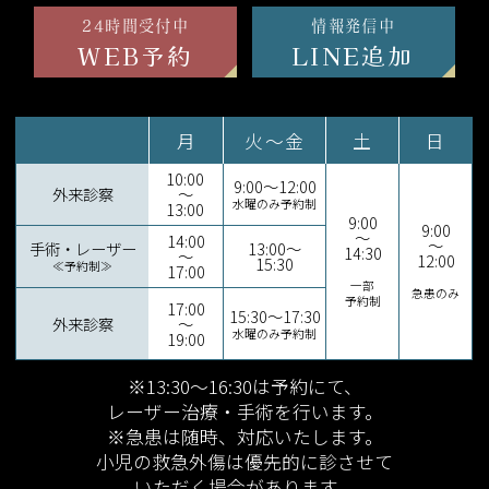
24時間受付中
情報発信中
WEB予約
LINE追加
月
火～金
土
日
10:00
9:00～12:00
外来診察
～
水曜のみ予約制
13:00
9:00
9:00
～
14:00
～
手術・レーザー
13:00～
14:30
～
12:00
15:30
≪予約制≫
17:00
一部
急患のみ
予約制
17:00
15:30～17:30
外来診察
～
水曜のみ予約制
19:00
※13:30～16:30は予約にて、
レーザー治療・手術を行います。
※急患は随時、対応いたします。
小児の救急外傷は優先的に診させて
いただく場合があります。