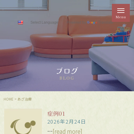
Powered by
Translate
ブログ
BLOG
HOME
>
あざ治療
症例01
2026年2月24日
…
[read more]