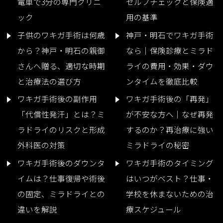
電車で3分の専門クリニ
セルフチェックと保険適
ック
用の基準
子供のワキガ手術は何歳
神戸・明石でワキガ手術
から？神戸・明石の親御
なら｜保険診療とミラド
さんへ贈る、適切な時期
ライの費用・効果・ダウ
と治療法の選び方
ンタイムを徹底比較
ワキガ手術後の副作用
ワキガ手術後の「再発」
「代償性発汗」とは？ミ
が不安な方へ｜なぜ再発
ラドライのリスクと形成
するのか？再治療に強い
外科医の対策
ミラドライの秘密
ワキガ手術後のダウンタ
ワキガ手術のタイミング
イムは？仕事復帰や術後
はいつがベスト？仕事・
の固定、ミラドライとの
学校を休まないための治
違いを解説
療スケジュール