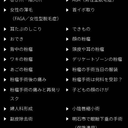
女性の薄毛
首イボ取り
（FAGA／女性型脱毛症）
耳たぶのしこり
できもの
おでき
顔の粉瘤
背中の粉瘤
頭皮や耳の粉瘤
ワキの粉瘤
デリケートゾーンの粉瘤
あごの粉瘤
粉瘤の手術当日の服装
粉瘤手術後の痛み
粉瘤手術は何科を受診？
粉瘤手術の痛みと再発リ
子どもの顔のけが
スク
婦人科形成
小陰唇縮小術
副皮除去術
明石市で眼瞼下垂の手術
（保険適用）