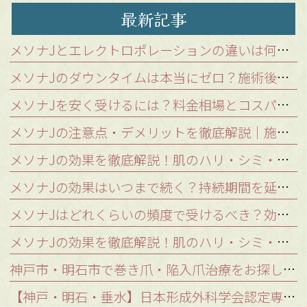
最新記事
メソナJとエレクトロポレーションの違いは何？浸透力が格段に高い「メソポレーション法」を解説
メソナJのダウンタイムは本当にゼロ？施術後の肌状態と注意点を徹底解説
メソナJを安く受けるには？料金相場とコスパの良いクリニックの選び方
メソナJの注意点・デメリットを徹底解説｜施術を受けられないケースと稀なリスク
メソナJの効果を徹底解説！肌のハリ・シミ・肝斑を改善する秘密の仕組み
メソナJの効果はいつまで続く？持続期間を延ばし美肌をキープする秘訣
メソナJはどれくらいの頻度で受けるべき？効果を持続させる理想の継続期間
メソナJの効果を徹底解説！肌のハリ・シミ・肝斑を改善する秘密の仕組み｜神戸・明石のつかもと形成外科
神戸市・明石市で巻き爪・陥入爪治療をお探しの方へ｜口コミが気になるあなたへ
【神戸・明石・垂水】日本形成外科学会認定専門医が解説！シミ取りレーザー治療の種類とあなたに最適な治療法とは