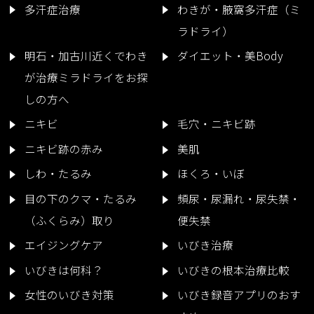
多汗症治療
わきが・腋窩多汗症（ミ
ラドライ）
明石・加古川近くでわき
ダイエット・美Body
が治療ミラドライをお探
しの方へ
ニキビ
毛穴・ニキビ跡
ニキビ跡の赤み
美肌
しわ・たるみ
ほくろ・いぼ
目の下のクマ・たるみ
頻尿・尿漏れ・尿失禁・
（ふくらみ）取り
便失禁
エイジングケア
いびき治療
いびきは何科？
いびきの根本治療比較
女性のいびき対策
いびき録音アプリのおす