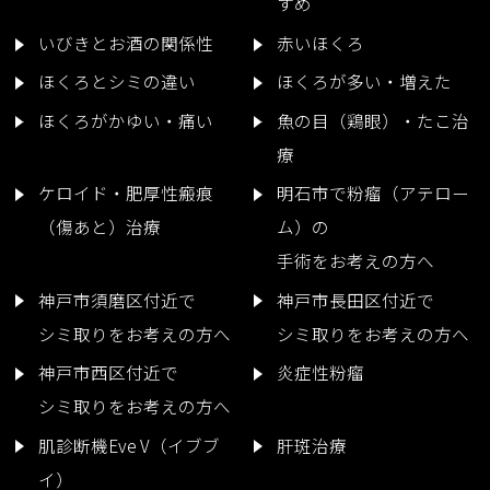
すめ
いびきとお酒の関係性
赤いほくろ
ほくろとシミの違い
ほくろが多い・増えた
ほくろがかゆい・痛い
魚の目（鶏眼）・たこ治
療
ケロイド・肥厚性瘢痕
明石市で粉瘤（アテロー
（傷あと）治療
ム）の
手術をお考えの方へ
神戸市須磨区付近で
神戸市長田区付近で
シミ取りをお考えの方へ
シミ取りをお考えの方へ
神戸市西区付近で
炎症性粉瘤
シミ取りをお考えの方へ
肌診断機Eve V（イブブ
肝斑治療
イ）