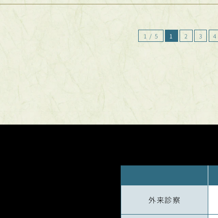
1 / 5
1
2
3
4
外来診察