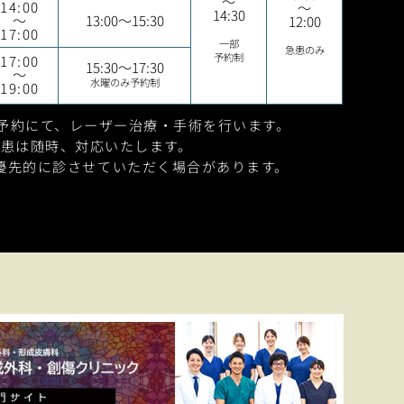
～
14:00
～
14:30
～
13:00～15:30
12:00
17:00
一部
急患のみ
予約制
17:00
15:30～17:30
～
水曜のみ予約制
19:00
0は予約にて、
レーザー治療・手術を行います。
急患は随時、対応いたします。
優先的に診させて
いただく場合があります。