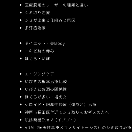
医療脱毛のレーザーの種類と違い
シミ取り治療
シミが出来る仕組みと原因
多汗症治療
ダイエット・美Body
ニキビ跡の赤み
ほくろ・いぼ
エイジングケア
いびきの根本治療比較
いびきとお酒の関係性
ほくろが多い・増えた
ケロイド・肥厚性瘢痕
（傷あと）治療
神戸市長田区付近で
シミ取りをお考えの方へ
肌診断機Eve V（イブブイ）
ADM（後天性真皮メラノサイトーシス）のシミ取り治療