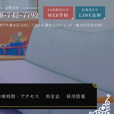
お問合せ
24時間受付中
情報発信中
8-742-7792
WEB予約
LINE追加
神戸市垂水区日向二丁目2-4 垂水日向ビル 2F（垂水区役所北側）
診療時間・アクセス
料金表
採用情報