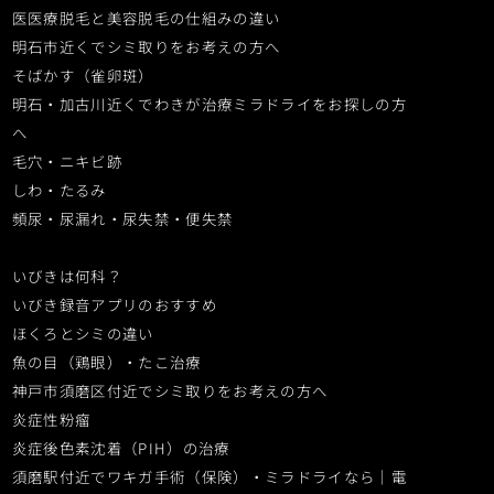
医医療脱毛と美容脱毛の仕組みの違い
明石市近くでシミ取りをお考えの方へ
そばかす（雀卵斑）
明石・加古川近くでわきが治療ミラドライをお探しの方
へ
毛穴・ニキビ跡
しわ・たるみ
頻尿・尿漏れ・尿失禁・便失禁
いびきは何科？
いびき録音アプリのおすすめ
ほくろとシミの違い
魚の目（鶏眼）・たこ治療
神戸市須磨区付近で
シミ取りをお考えの方へ
炎症性粉瘤
炎症後色素沈着（PIH）の治療
須磨駅付近でワキガ手術（保険）・ミラドライなら｜電