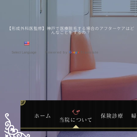
【形成外科医監修】神戸で医療脱毛する場合のアフターケアはど
んなことをするの？
Powered by
Translate
ホーム
保険診療
婦
当院について