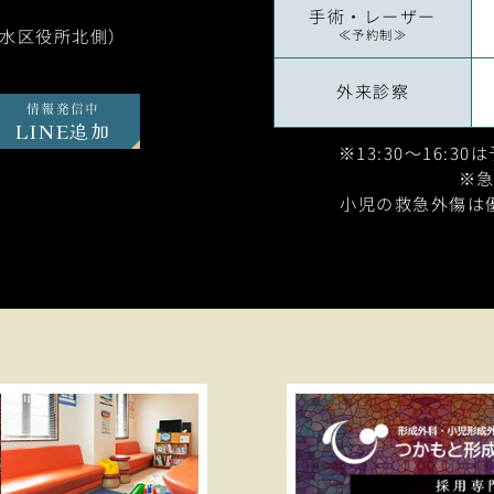
手術・レーザー
垂水区役所北側）
≪予約制≫
外来診察
情報発信中
LINE追加
※13:30～16:3
※
小児の救急外傷は