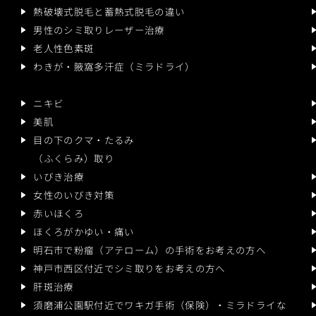
熱破壊式脱毛と蓄熱式脱毛の違い
男性のシミ取りレーザー治療
老人性色素斑
わきが・腋窩多汗症（ミラドライ）
ニキビ
美肌
目の下のクマ・たるみ
（ふくらみ）取り
いびき治療
女性のいびき対策
赤いほくろ
ほくろがかゆい・痛い
明石市で粉瘤（アテローム）の
手術をお考えの方へ
神戸市西区付近で
シミ取りをお考えの方へ
肝斑治療
須磨浦公園駅付近でワキガ手術（保険）・ミラドライな