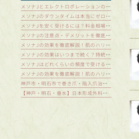
メソナJとエレクトロポレーションの違いは何？浸透力が格段に高い「メソポレーション法」を解説
メソナJのダウンタイムは本当にゼロ？施術後の肌状態と注意点を徹底解説
メソナJを安く受けるには？料金相場とコスパの良いクリニックの選び方
メソナJの注意点・デメリットを徹底解説｜施術を受けられないケースと稀なリスク
メソナJの効果を徹底解説！肌のハリ・シミ・肝斑を改善する秘密の仕組み
メソナJの効果はいつまで続く？持続期間を延ばし美肌をキープする秘訣
メソナJはどれくらいの頻度で受けるべき？効果を持続させる理想の継続期間
メソナJの効果を徹底解説！肌のハリ・シミ・肝斑を改善する秘密の仕組み｜神戸・明石のつかもと形成外科
神戸市・明石市で巻き爪・陥入爪治療をお探しの方へ｜口コミが気になるあなたへ
【神戸・明石・垂水】日本形成外科学会認定専門医が解説！シミ取りレーザー治療の種類とあなたに最適な治療法とは