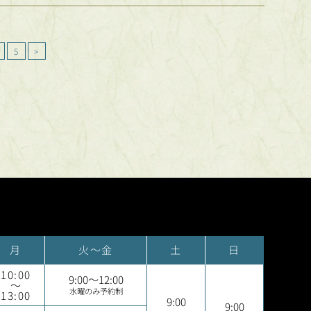
5
>
月
火～金
土
日
10:00
9:00～12:00
～
水曜のみ予約制
13:00
9:00
9:00