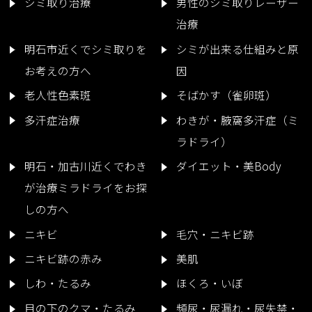
シミ取り治療
男性のシミ取りレーザー
治療
明石市近くでシミ取りを
シミが出来る仕組みと原
お考えの方へ
因
老人性色素斑
そばかす（雀卵斑）
多汗症治療
わきが・腋窩多汗症（ミ
ラドライ）
明石・加古川近くでわき
ダイエット・美Body
が治療ミラドライをお探
しの方へ
ニキビ
毛穴・ニキビ跡
ニキビ跡の赤み
美肌
しわ・たるみ
ほくろ・いぼ
目の下のクマ・たるみ
頻尿・尿漏れ・尿失禁・