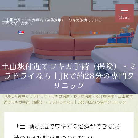
土山駅付近でワキガ手術（保険適用）・ワキガ治療ミラドラ
イをお探しの方へ
Powered by
Translate
土山駅付近でワキガ手術（保険）・ミ
ラドライなら｜JRで約28分の専門ク
リニック
HOME
>
神戸でミラドライ・ワキガ治療・わきが治療・多汗症治療
>
土山駅付
近でワキガ手術（保険）・ミラドライなら｜JRで約28分の専門クリニック
「土山駅周辺でワキガの治療ができる実
績のある病院が見つからない」