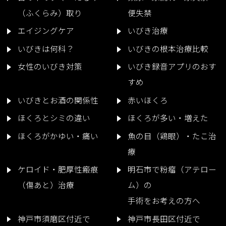
（ふくらみ）取り
便失禁
エイジングケア
いびき治療
いびきは何科？
いびきの根本治療比較
女性のいびき対策
いびき録音アプリのおす
すめ
いびきとお酒の関係性
赤いほくろ
ほくろとシミの違い
ほくろが多い・増えた
ほくろがかゆい・痛い
魚の目（鶏眼）・たこ治
療
ケロイド・肥厚性瘢痕
明石市で粉瘤（アテロー
（傷あと）治療
ム）の
手術をお考えの方へ
神戸市須磨区付近で
神戸市長田区付近で