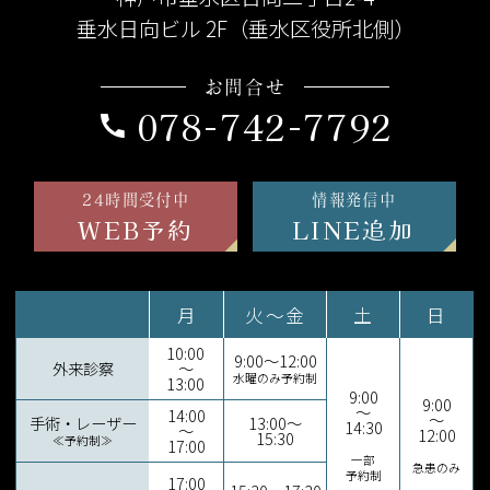
垂水日向ビル 2F（垂水区役所北側）
お問合せ
078-742-7792
24時間受付中
情報発信中
WEB予約
LINE追加
月
火～金
土
日
10:00
9:00～12:00
外来診察
～
水曜のみ予約制
13:00
9:00
9:00
～
14:00
～
手術・レーザー
13:00～
14:30
～
12:00
15:30
≪予約制≫
17:00
一部
急患のみ
予約制
17:00