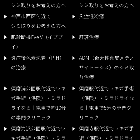
シミ取りをお考えの方へ
シミ取りをお考えの方へ
神戸市西区付近で
炎症性粉瘤
シミ取りをお考えの方へ
肌診断機Eve V（イブブ
肝斑治療
イ）
炎症後色素沈着（PIH）
ADM（後天性真皮メラノ
の治療
サイトーシス）のシミ取
り治療
須磨浦公園駅付近でワキ
須磨駅付近でワキガ手術
ガ手術（保険）・ミラド
（保険）・ミラドライな
ライなら｜電車で約10分
ら｜電車で5分の専門ク
の専門クリニック
リニック
須磨海浜公園駅付近でワ
須磨寺駅付近でワキガ手
キガ手術（保険）・ミラ
術（保険）・ミラドライ