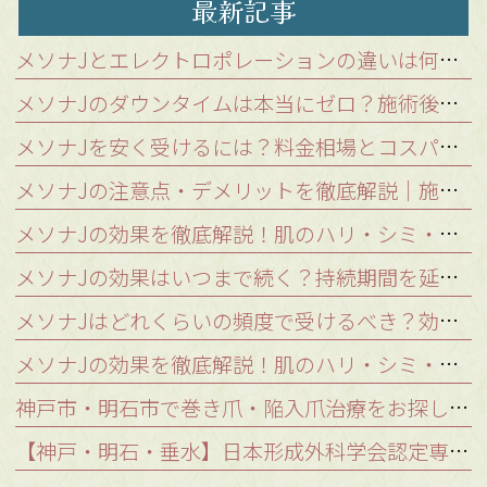
最新記事
メソナJとエレクトロポレーションの違いは何？浸透力が格段に高い「メソポレーション法」を解説
メソナJのダウンタイムは本当にゼロ？施術後の肌状態と注意点を徹底解説
メソナJを安く受けるには？料金相場とコスパの良いクリニックの選び方
メソナJの注意点・デメリットを徹底解説｜施術を受けられないケースと稀なリスク
メソナJの効果を徹底解説！肌のハリ・シミ・肝斑を改善する秘密の仕組み
メソナJの効果はいつまで続く？持続期間を延ばし美肌をキープする秘訣
メソナJはどれくらいの頻度で受けるべき？効果を持続させる理想の継続期間
メソナJの効果を徹底解説！肌のハリ・シミ・肝斑を改善する秘密の仕組み｜神戸・明石のつかもと形成外科
神戸市・明石市で巻き爪・陥入爪治療をお探しの方へ｜口コミが気になるあなたへ
【神戸・明石・垂水】日本形成外科学会認定専門医が解説！シミ取りレーザー治療の種類とあなたに最適な治療法とは