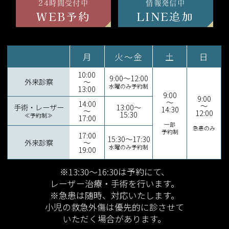
24時間受付中
情報発信中
WEB予約
LINE追加
月
火～金
土
日
10:00
9:00～12:00
外来診察
～
水曜のみ予約制
13:00
9:00
9:00
～
14:00
～
手術・レーザー
13:00～
14:30
～
12:00
15:30
≪予約制≫
17:00
一部
急患のみ
予約制
17:00
15:30～17:30
外来診察
～
水曜のみ予約制
19:00
※13:30～16:30は予約にて、
レーザー治療・手術を行います。
※急患は随時、対応いたします。
小児の救急外傷は優先的に診させて
いただく場合があります。