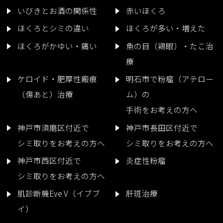
いびきとお酒の関係性
赤いほくろ
ほくろとシミの違い
ほくろが多い・増えた
ほくろがかゆい・痛い
魚の目（鶏眼）・たこ治
療
ケロイド・肥厚性瘢痕
明石市で粉瘤（アテロー
（傷あと）治療
ム）の
手術をお考えの方へ
神戸市須磨区付近で
神戸市長田区付近で
シミ取りをお考えの方へ
シミ取りをお考えの方へ
神戸市西区付近で
炎症性粉瘤
シミ取りをお考えの方へ
肌診断機Eve V（イブブ
肝斑治療
イ）