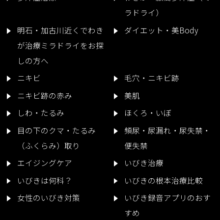
ラドライ）
明石・加古川近くでわき
ダイエット・美Body
が治療ミラドライをお探
しの方へ
ニキビ
毛穴・ニキビ跡
ニキビ跡の赤み
美肌
しわ・たるみ
ほくろ・いぼ
目の下のクマ・たるみ
頻尿・尿漏れ・尿失禁・
（ふくらみ）取り
便失禁
エイジングケア
いびき治療
いびきは何科？
いびきの根本治療比較
女性のいびき対策
いびき録音アプリのおす
すめ