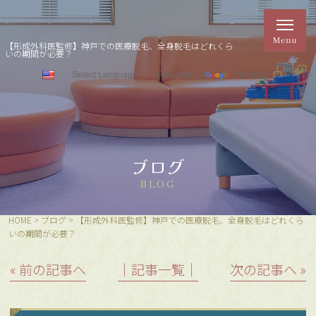
【形成外科医監修】神戸での医療脱毛、全身脱毛はどれくら
いの期間が必要？
Powered by
Translate
ブログ
BLOG
HOME
>
ブログ
>
【形成外科医監修】神戸での医療脱毛、全身脱毛はどれくら
いの期間が必要？
« 前の記事へ
│記事一覧│
次の記事へ »