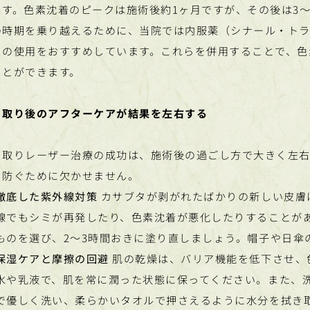
ます。色素沈着のピークは施術後約1ヶ月ですが、その後は3
の時期を乗り越えるために、当院では内服薬（シナール・トラ
）の使用をおすすめしています。これらを併用することで、色
ことができます。
ミ取り後のアフターケアが結果を左右する
ミ取りレーザー治療の成功は、施術後の過ごし方で大きく左右
を防ぐために欠かせません。
徹底した紫外線対策
カサブタが剥がれたばかりの新しい皮膚
線でもシミが再発したり、色素沈着が悪化したりすることがあり
ものを選び、2〜3時間おきに塗り直しましょう。帽子や日傘
保湿ケアと摩擦の回避
肌の乾燥は、バリア機能を低下させ、
水や乳液で、肌を常に潤った状態に保ってください。また、
で優しく洗い、柔らかいタオルで押さえるように水分を拭き