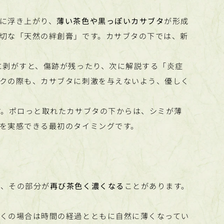
に浮き上がり、
薄い茶色や黒っぽいカサブタ
が形成
切な「天然の絆創膏」です。カサブタの下では、新
に剥がすと、傷跡が残ったり、次に解説する「炎症
クの際も、カサブタに刺激を与えないよう、優しく
す。ポロっと取れたカサブタの下からは、シミが薄
を実感できる最初のタイミングです。
が、その部分が
再び茶色く濃くなる
ことがあります。
くの場合は時間の経過とともに自然に薄くなってい