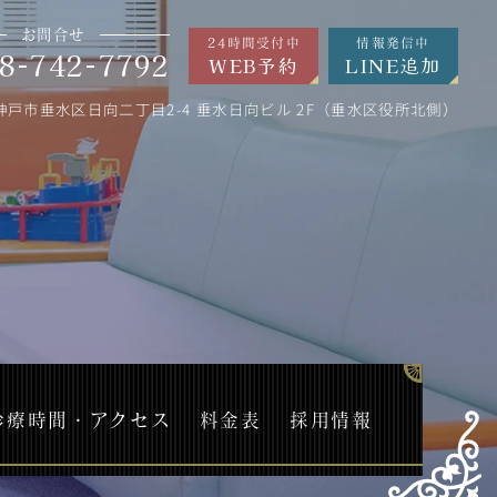
お問合せ
24時間受付中
情報発信中
8-742-7792
WEB予約
LINE追加
神戸市垂水区日向二丁目2-4 垂水日向ビル 2F（垂水区役所北側）
診療時間・アクセス
料金表
採用情報