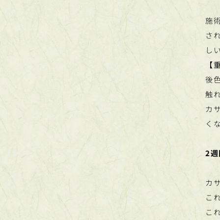
施
さ
し
【
後
触
カ
く
2
カ
これ
こ