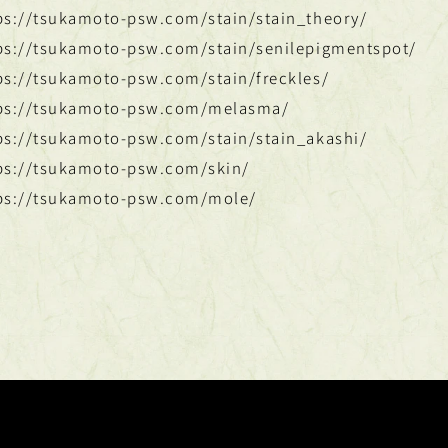
ps://tsukamoto-psw.com/stain/stain_theory/
ps://tsukamoto-psw.com/stain/senilepigmentspot/
ps://tsukamoto-psw.com/stain/freckles/
ps://tsukamoto-psw.com/melasma/
ps://tsukamoto-psw.com/stain/stain_akashi/
ps://tsukamoto-psw.com/skin/
ps://tsukamoto-psw.com/mole/