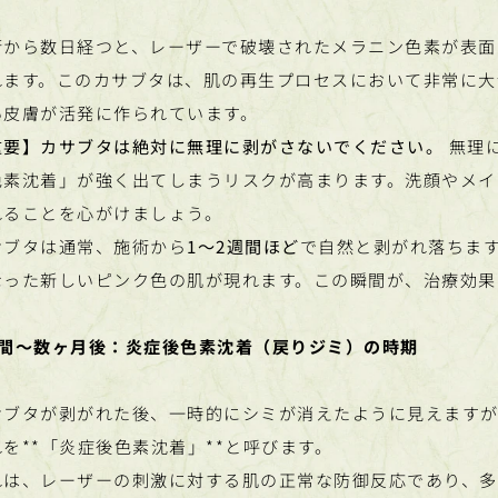
術から数日経つと、レーザーで破壊されたメラニン色素が表面
れます。このカサブタは、肌の再生プロセスにおいて非常に大
い皮膚が活発に作られています。
重要】カサブタは絶対に無理に剥がさないでください。
無理
色素沈着」が強く出てしまうリスクが高まります。洗顔やメイ
れることを心がけましょう。
サブタは通常、施術から
1〜2週間ほど
で自然と剥がれ落ちま
なった新しいピンク色の肌が現れます。この瞬間が、治療効果
週間〜数ヶ月後：炎症後色素沈着（戻りジミ）の時期
サブタが剥がれた後、一時的にシミが消えたように見えます
を**「炎症後色素沈着」**と呼びます。
れは、レーザーの刺激に対する肌の正常な防御反応であり、多