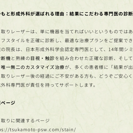
かもと形成外科が選ばれる理由：結果にこだわる専門医の診
ミ取りレーザーは、単に機器を当てればいいというものでは
イフスタイルを正確に診断し、最適な治療プランをご提案でき
院の院長は、日本形成外科学会認定専門医として、14年間シ
診断機
と熟練の
目視・触診
を組み合わせた正確な診断、そして
る
唯一無二のカスタマイズ治療
が、多くの患者様に「結果が出
ミ取りレーザー後の経過にご不安がある方も、どうぞご安心
成外科専門医が責任を持ってサポートします。
連ページ
ミ取りに関連するページ
ps://tsukamoto-psw.com/stain/