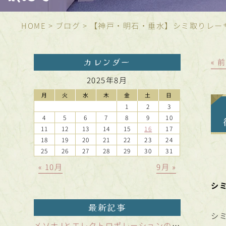
HOME
>
ブログ
>
【神戸・明石・垂水】シミ取りレー
カレンダー
« 
2025年8月
月
火
水
木
金
土
日
1
2
3
4
5
6
7
8
9
10
11
12
13
14
15
16
17
18
19
20
21
22
23
24
25
26
27
28
29
30
31
« 10月
9月 »
シ
最新記事
シ
メソナJとエレクトロポレーションの違いは何？浸透力が格段に高い「メソポレーション法」を解説