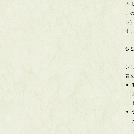
き
こ
ン
す
シ
シ
着