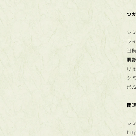
つ
シ
ラ
当
肌
け
シ
形
関
シ
htt