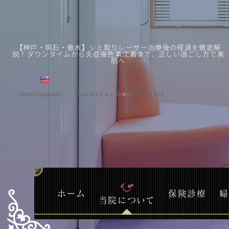
【神戸・明石・垂水】シミ取りレーザー治療後の経過を徹底解
説！ダウンタイムから炎症後色素沈着まで、正しい過ごし方で美
肌へ
Powered by
Translate
ホーム
保険診療
婦
当院について