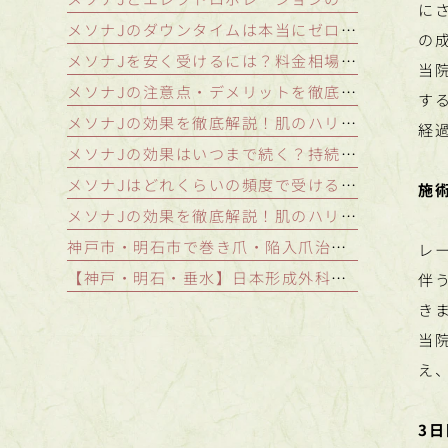
に
メソナJのダウンタイムは本当にゼロ？施術後の肌状態と注意点を徹底解説
の
メソナJを安く受けるには？料金相場とコスパの良いクリニックの選び方
当
メソナJの注意点・デメリットを徹底解説｜施術を受けられないケースと稀なリスク
す
メソナJの効果を徹底解説！肌のハリ・シミ・肝斑を改善する秘密の仕組み
経
メソナJの効果はいつまで続く？持続期間を延ばし美肌をキープする秘訣
メソナJはどれくらいの頻度で受けるべき？効果を持続させる理想の継続期間
施
メソナJの効果を徹底解説！肌のハリ・シミ・肝斑を改善する秘密の仕組み｜神戸・明石のつかもと形成外科
神戸市・明石市で巻き爪・陥入爪治療をお探しの方へ｜口コミが気になるあなたへ
レ
【神戸・明石・垂水】日本形成外科学会認定専門医が解説！シミ取りレーザー治療の種類とあなたに最適な治療法とは
伴
き
当
え
3