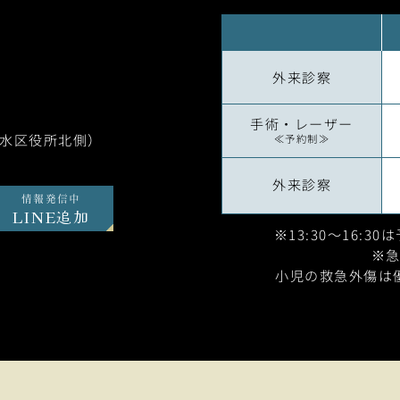
外来診察
手術・レーザー
垂水区役所北側）
≪予約制≫
外来診察
情報発信中
LINE追加
※13:30～16:3
※
小児の救急外傷は