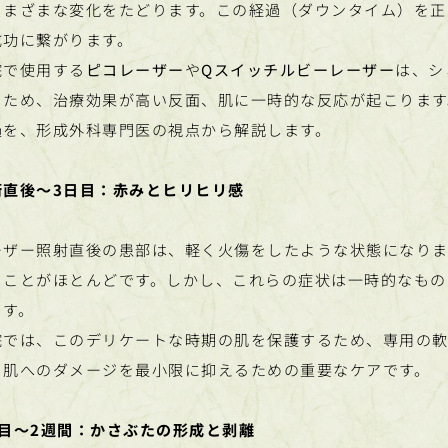
さまざまな変化をたどります。この経過（ダウンタイム）を正
成功に繋がります。
院で使用する
ピコレーザー
や
Qスイッチルビーレーザー
は、シ
るため、治療効果が高い反面、肌に一時的な反応が起こります
過を、形成外科専門医の視点から解説します。
術直後〜3日目：赤みとヒリヒリ感
ーザー照射直後の患部は、軽く火傷をしたような状態になりま
うことがほとんどです。しかし、これらの症状は一時的なもの
ます。
院では、このデリケートな時期の肌を保護するため、専用の軟
、肌へのダメージを最小限に抑えるための重要なケアです。
日目〜2週間：かさぶたの形成と剥離