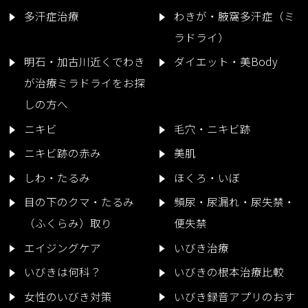
多汗症治療
わきが・腋窩多汗症（ミ
ラドライ）
明石・加古川近くでわき
ダイエット・美Body
が治療ミラドライをお探
しの方へ
ニキビ
毛穴・ニキビ跡
ニキビ跡の赤み
美肌
しわ・たるみ
ほくろ・いぼ
目の下のクマ・たるみ
頻尿・尿漏れ・尿失禁・
（ふくらみ）取り
便失禁
エイジングケア
いびき治療
いびきは何科？
いびきの根本治療比較
女性のいびき対策
いびき録音アプリのおす