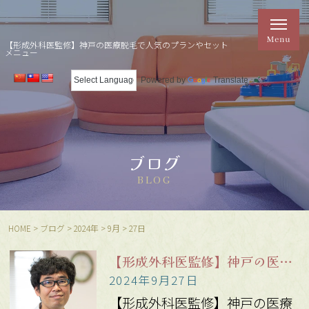
【形成外科医監修】神戸の医療脱毛で人気のプランやセット
メニュー
Powered by
Translate
ブログ
BLOG
HOME
>
ブログ
>
2024年
>
9月
>
27日
【形成外科医監修】神戸の医療脱毛で人気のプランやセットメニュー
2024年9月27日
【形成外科医監修】神戸の医療