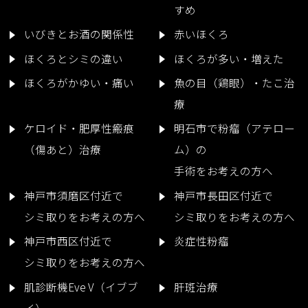
すめ
いびきとお酒の関係性
赤いほくろ
ほくろとシミの違い
ほくろが多い・増えた
ほくろがかゆい・痛い
魚の目（鶏眼）・たこ治
療
ケロイド・肥厚性瘢痕
明石市で粉瘤（アテロー
（傷あと）治療
ム）の
手術をお考えの方へ
神戸市須磨区付近で
神戸市長田区付近で
シミ取りをお考えの方へ
シミ取りをお考えの方へ
神戸市西区付近で
炎症性粉瘤
シミ取りをお考えの方へ
肌診断機Eve V（イブブ
肝斑治療
イ）