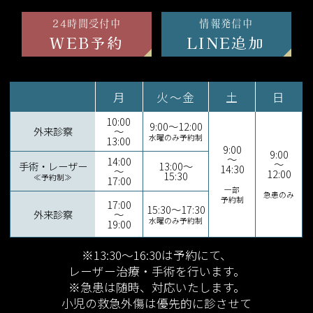
24時間受付中
情報発信中
WEB予約
LINE追加
月
火～金
土
日
10:00
9:00～12:00
外来診察
～
水曜のみ予約制
13:00
9:00
9:00
～
14:00
～
手術・レーザー
13:00～
14:30
～
12:00
15:30
≪予約制≫
17:00
一部
急患のみ
予約制
17:00
15:30～17:30
外来診察
～
水曜のみ予約制
19:00
※13:30～16:30は予約にて、
レーザー治療・手術を行います。
※急患は随時、対応いたします。
小児の救急外傷は優先的に診させて