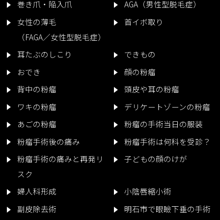
巻き爪・陥入爪
AGA（男性型脱毛症）
女性の薄毛
首イボ取り
（FAGA／女性型脱毛症）
耳たぶのしこり
できもの
おでき
顔の粉瘤
背中の粉瘤
頭皮や耳の粉瘤
ワキの粉瘤
デリケートゾーンの粉瘤
あごの粉瘤
粉瘤の手術当日の服装
粉瘤手術後の痛み
粉瘤手術は何科を受診？
粉瘤手術の痛みと再発リ
子どもの顔のけが
スク
婦人科形成
小陰唇縮小術
副皮除去術
明石市で眼瞼下垂の手術