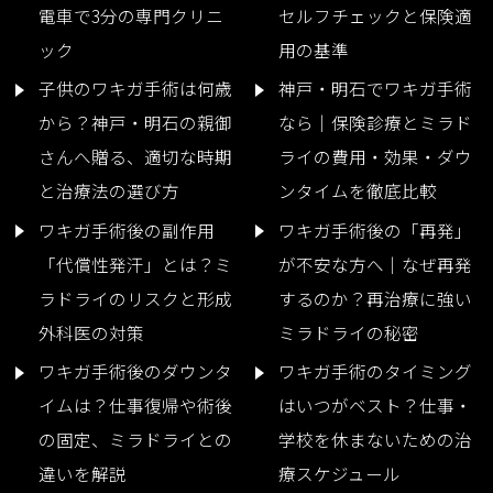
電車で3分の専門クリニ
セルフチェックと保険適
ック
用の基準
子供のワキガ手術は何歳
神戸・明石でワキガ手術
から？神戸・明石の親御
なら｜保険診療とミラド
さんへ贈る、適切な時期
ライの費用・効果・ダウ
と治療法の選び方
ンタイムを徹底比較
ワキガ手術後の副作用
ワキガ手術後の「再発」
「代償性発汗」とは？ミ
が不安な方へ｜なぜ再発
ラドライのリスクと形成
するのか？再治療に強い
外科医の対策
ミラドライの秘密
ワキガ手術後のダウンタ
ワキガ手術のタイミング
イムは？仕事復帰や術後
はいつがベスト？仕事・
の固定、ミラドライとの
学校を休まないための治
違いを解説
療スケジュール