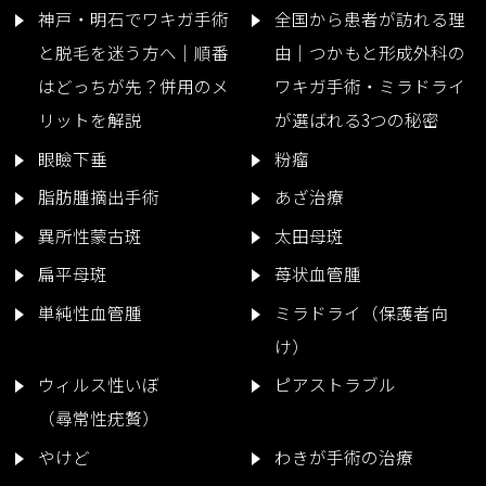
神戸・明石でワキガ手術
全国から患者が訪れる理
と脱毛を迷う方へ｜順番
由｜つかもと形成外科の
はどっちが先？併用のメ
ワキガ手術・ミラドライ
リットを解説
が選ばれる3つの秘密
眼瞼下垂
粉瘤
脂肪腫摘出手術
あざ治療
異所性蒙古斑
太田母斑
扁平母斑
苺状血管腫
単純性血管腫
ミラドライ（保護者向
け）
ウィルス性いぼ
ピアストラブル
（尋常性疣贅）
やけど
わきが手術の治療