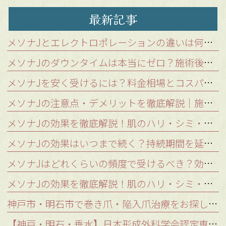
最新記事
メソナJとエレクトロポレーションの違いは何？浸透力が格段に高い「メソポレーション法」を解説
メソナJのダウンタイムは本当にゼロ？施術後の肌状態と注意点を徹底解説
メソナJを安く受けるには？料金相場とコスパの良いクリニックの選び方
メソナJの注意点・デメリットを徹底解説｜施術を受けられないケースと稀なリスク
メソナJの効果を徹底解説！肌のハリ・シミ・肝斑を改善する秘密の仕組み
メソナJの効果はいつまで続く？持続期間を延ばし美肌をキープする秘訣
メソナJはどれくらいの頻度で受けるべき？効果を持続させる理想の継続期間
メソナJの効果を徹底解説！肌のハリ・シミ・肝斑を改善する秘密の仕組み｜神戸・明石のつかもと形成外科
神戸市・明石市で巻き爪・陥入爪治療をお探しの方へ｜口コミが気になるあなたへ
【神戸・明石・垂水】日本形成外科学会認定専門医が解説！シミ取りレーザー治療の種類とあなたに最適な治療法とは